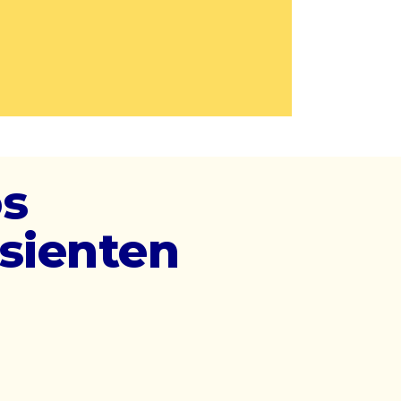
os
esienten