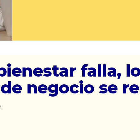
ienestar falla, l
 de negocio se r
?
s