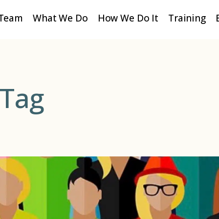
Team
What We Do
How We Do It
Training
 Tag