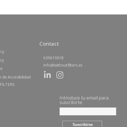
Contact
icy
639610018
icy
info@withoutfilters.es
ce
 de Accesibilidad
FILTERS
Introduce tu email para
suscribirte: