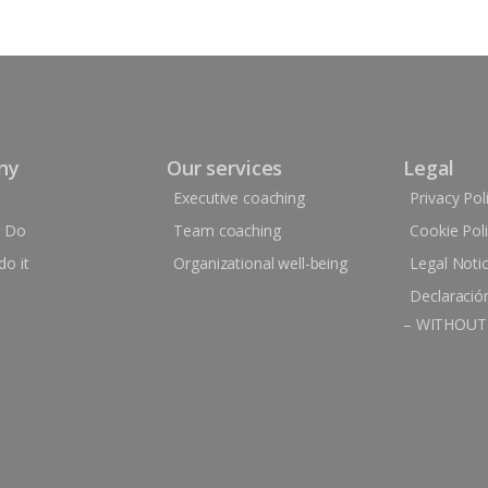
ny
Our services
Legal
Executive coaching
Privacy Pol
 Do
Team coaching
Cookie Pol
o it
Organizational well-being
Legal Noti
Declaración
– WITHOUT