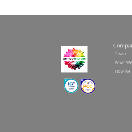
Compa
Team
What We
How we d