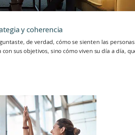
 coherenciaㅤㅤㅤㅤㅤㅤㅤㅤㅤㅤㅤㅤㅤㅤ
eguntaste, de verdad, cómo se sienten las persona
n con sus objetivos, sino cómo viven su día a día, q