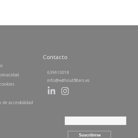
Contacto
co
639610018
 privacidad
info@withoutfilters.es
 cookies
 de accesibilidad