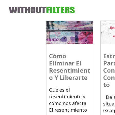
Cómo
Est
Eliminar El
Par
Resentimient
Con 
O Y Liberarte
Con
To
Qué es el
resentimiento y
Dela
cómo nos afecta
situa
El resentimiento
excep