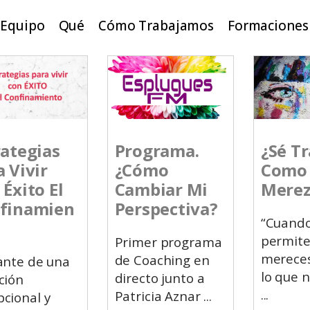
Equipo
Qué
Cómo Trabajamos
Formaciones
rategias
Programa.
¿Sé T
a Vivir
¿Cómo
Como
Éxito El
Cambiar Mi
Merez
finamien
Perspectiva?
“Cuando
permite
Primer programa
mereces
de Coaching en
nte de una
lo que n
directo junto a
ción
Patricia Aznar
cional y