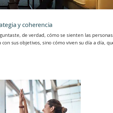
 coherenciaㅤㅤㅤㅤㅤㅤㅤㅤㅤㅤㅤㅤㅤㅤ
eguntaste, de verdad, cómo se sienten las persona
n con sus objetivos, sino cómo viven su día a día, q